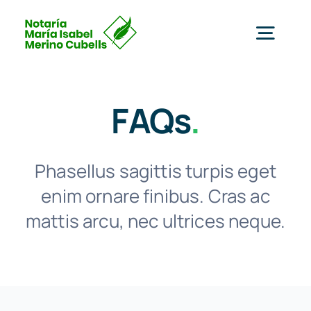
Saltar
al
Togg
contenido
Navig
Inicio
FAQs
.
Servicios
Phasellus sagittis turpis eget
enim ornare finibus. Cras ac
Nosotros
mattis arcu, nec ultrices neque.
Clientes
Blog