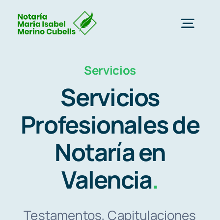
Saltar
al
Togg
contenido
Navig
Servicios
Inicio
Servicios
Servicios
Profesionales de
Nosotros
Notaría en
Valencia
.
Clientes
Blog
Testamentos, Capitulaciones