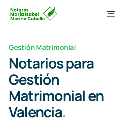
Saltar
al
Togg
contenido
Navig
Inicio
Gestión Matrimonial
Notarios para
Servicios
Gestión
Nosotros
Matrimonial en
Clientes
Valencia
.
Blog