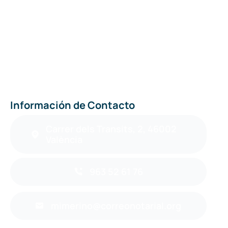
Información de Contacto
Carrer dels Transits, 2, 46002
València
963 52 61 76
mimerino@correonotarial.org