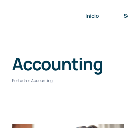
Saltar
al
Inicio
S
contenido
Accounting
Portada
»
Accounting