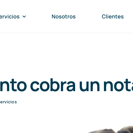
ervicios
Nosotros
Clientes
nto cobra un not
ervicios