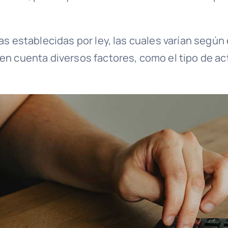
as establecidas por ley, las cuales varían segú
n cuenta diversos factores, como el tipo de acto