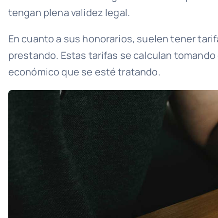
tengan plena validez legal.
En cuanto a sus honorarios, suelen tener tarif
prestando. Estas tarifas se calculan tomando e
económico que se esté tratando.