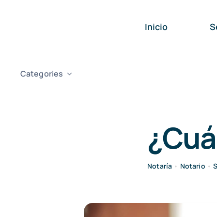
Saltar
al
Inicio
S
contenido
Categories
¿Cuá
Notaría
•
Notario
•
S